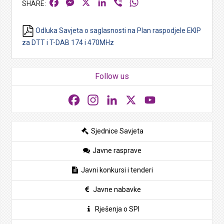
Facebook
Messenger
X
LinkedIn
Viber
WhatsApp
Odluka Savjeta o saglasnosti na Plan raspodjele EKIP
za DTT i T-DAB 174 i 470MHz
Follow us
Facebook
Instagram
LinkedIn
X
YouTube
Sjednice Savjeta
Javne rasprave
Javni konkursi i tenderi
Javne nabavke
Rješenja o SPI