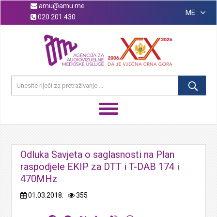
amu@amu.me
ME
020 201 430
Odluka Savjeta o saglasnosti na Plan
raspodjele EKIP za DTT i T-DAB 174 i
470MHz
01.03.2018.
355