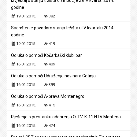
Izvještaj o stanju tržišta distribucije za IV kvartal 2014.
godine
19.01.2015.
382
Saopštenje povodom stanja tržišta u IV kvartalu 2014.
godine
19.01.2015.
419
Odluka o pomoći Košarkaški klub Ibar
16.01.2015.
409
Odluka o pomoći Udruženje novinara Cetinja
16.01.2015.
399
Odluka o pomoći A-prava Montenegro
16.01.2015.
415
Rješenje o prestanku odobrenja O-TV-K-11 NTV Montena
16.01.2015.
474