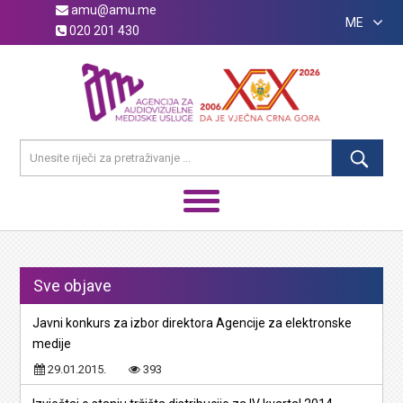
amu@amu.me
ME
020 201 430
Sve objave
Javni konkurs za izbor direktora Agencije za elektronske
medije
29.01.2015.
393