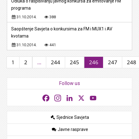
Odluka o raspisivanju javnog konkursa za emitovanje FM
programa
31.10.2014.
388
Saopštenje Savjeta o konkursima za FM i MUX1 i AV
kvotama
31.10.2014.
441
1
2
…
244
245
246
247
248
Follow us
Facebook
Instagram
LinkedIn
X
YouTube
Sjednice Savjeta
Javne rasprave