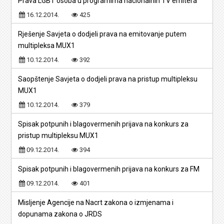
Prava LGBT osoba u programima nacionalnih TV emitera
16.12.2014.
425
Rješenje Savjeta o dodjeli prava na emitovanje putem
multipleksa MUX1
10.12.2014.
392
Saopštenje Savjeta o dodjeli prava na pristup multipleksu
MUX1
10.12.2014.
379
Spisak potpunih i blagovermenih prijava na konkurs za
pristup multipleksu MUX1
09.12.2014.
394
Spisak potpunih i blagovermenih prijava na konkurs za FM
09.12.2014.
401
Misljenje Agencije na Nacrt zakona o izmjenama i
dopunama zakona o JRDS