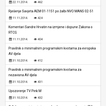
22.11.2014.
462
Rješenje Savjeta AEM 01-1151 po žalbi NVO MANS 02-51
11.11.2014.
424
Komentari Sandre Hrvatin na izmjene i dopune Zakona o
RTCG
11.11.2014.
404
Pravilnik o minimalnim programskim kvotama za evropska
AV djela
31.10.2014.
412
Pravilnik o minimalnim programskim kvotama za
nezavisna AV djela
31.10.2014.
431
Upozorenje TV Pink M
31.10.2014.
432