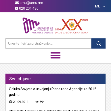
amu@amu.me
ME
020 201 430
Sve objave
Odluka Savjeta o usvajanju Plana rada Agencije za 2012.
godinu
21.09.2011.
594