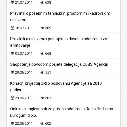
21.07.2011.
638
Pravilnik o posebnim tehničkim, prostornim i kadrovskim
uslovima
18.07.2011.
589
Pravilnik o uslovima i postupku izdavanja odobrenja za
emitovanje
05.07.2011.
668
Saopštenje povodom posjete delegacija OEBS Agenciji
29.06.2011.
551
Konačni izvještaj DRI o poslovanju Agencije za 2010.
godinu
23.06.2011.
581
Odluka o saglasnosti za prenos odobrenja Radio Borkis na
Eurogum d.o.o.
22.06.2011.
602