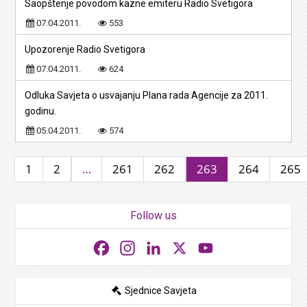
Saopštenje povodom kazne emiteru Radio Svetigora
07.04.2011.
553
Upozorenje Radio Svetigora
07.04.2011.
624
Odluka Savjeta o usvajanju Plana rada Agencije za 2011.
godinu.
05.04.2011.
574
1
2
…
261
262
263
264
265
Follow us
Facebook
Instagram
LinkedIn
X
YouTube
Sjednice Savjeta