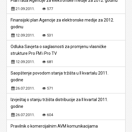
Plan rada Agencije za elektronske medije za 2012. godinu
21.09.2011.
577
Finansijski plan Agencije za elektronske medije za 2012.
godinu
12.09.2011.
531
Odluka Savjeta o saglasnosti za promjenu vlasničke
strukture Pro FM i Pro TV
12.09.2011.
681
Saopštenje povodom stanja tržišta u II kvartalu 2011.
godine
26.07.2011.
571
Izvještaj o stanju tržišta distribucije za II kvartal 2011.
godine
26.07.2011.
604
Pravilnik o komercijalnim AVM komunikacijama