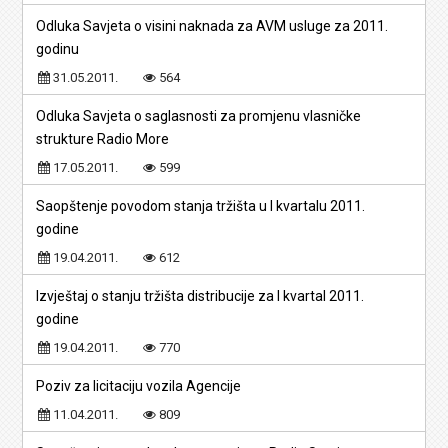
Odluka Savjeta o visini naknada za AVM usluge za 2011.
godinu
31.05.2011.
564
Odluka Savjeta o saglasnosti za promjenu vlasničke
strukture Radio More
17.05.2011.
599
Saopštenje povodom stanja tržišta u I kvartalu 2011.
godine
19.04.2011.
612
Izvještaj o stanju tržišta distribucije za I kvartal 2011.
godine
19.04.2011.
770
Poziv za licitaciju vozila Agencije
11.04.2011.
809