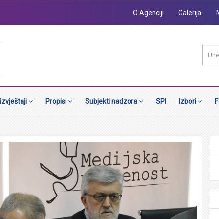
O Agenciji
Galerija
 izvještaji
Propisi
Subjekti nadzora
SPI
Izbori
F