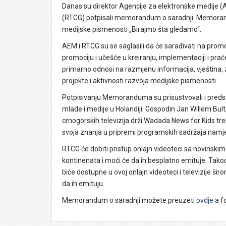
Danas su direktor Agencije za elektronske medije (AE
(RTCG) potpisali memorandum o saradnji. Memorand
medijske pismenosti „Birajmo šta gledamo“.
AEM i RTCG su se saglasili da će sarađivati na promo
promociju i učešće u kreiranju, implementaciji i pra
primarno odnosi na razmjenu informacija, vještina, 
projekte i aktivnosti razvoja medijske pismenosti.
Potpisivanju Memoranduma su prisustvovali i predsta
mlade i medije u Holandiji. Gospodin Jan Willem Bul
crnogorskih televizija drži Wadada News for Kids tren
svoja znanja u pripremi programskih sadržaja namj
RTCG će dobiti pristup onlajn videoteci sa novinskim
kontinenata i moći će da ih besplatno emituje. Tak
biće dostupne u ovoj onlajn videoteci i televizije ši
da ih emituju.
Memorandum o saradnji možete preuzeti
ovdje
a f