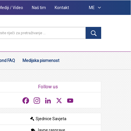
Mediji / Video
Naš tim
Kontakt
ME
ond FAQ
Medijska pismenost
Follow us
Facebook
Instagram
LinkedIn
X
YouTube
Sjednice Savjeta
Javne rasprave