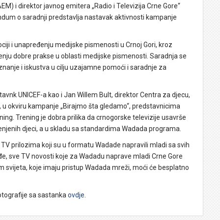
M) i direktor javnog emitera „Radio i Televizija Crne Gore“
um o saradnji predstavlja nastavak aktivnosti kampanje
ciji i unapređenju medijske pismenosti u Crnoj Gori, kroz
ćenju dobre prakse u oblasti medijske pismenosti. Saradnja se
znanje i iskustva u cilju uzajamne pomoći i saradnje za
vnk UNICEF-a kao i Jan Willem Bult, direktor Centra za djecu,
t, u okviru kampanje „Birajmo šta gledamo“, predstavnicima
ing. Trening je dobra prilika da crnogorske televizije usavrše
enjenih djeci, a u skladu sa standardima Wadada programa.
 TV prilozima koji su u formatu Wadade napravili mladi sa svih
ođe, sve TV novosti koje za Wadadu naprave mladi Crne Gore
rom svijeta, koje imaju pristup Wadada mreži, moći će besplatno
otografije sa sastanka
ovdje
.