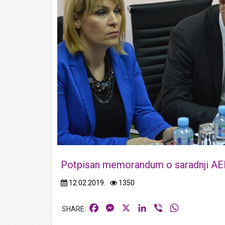
Potpisan memorandum o saradnji A
12.02.2019.
1350
Facebook
Messenger
X
LinkedIn
Viber
WhatsApp