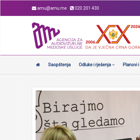
amu@amu.me
020 201 430
Saopštenja
Odluke i rješenja
Planovi i