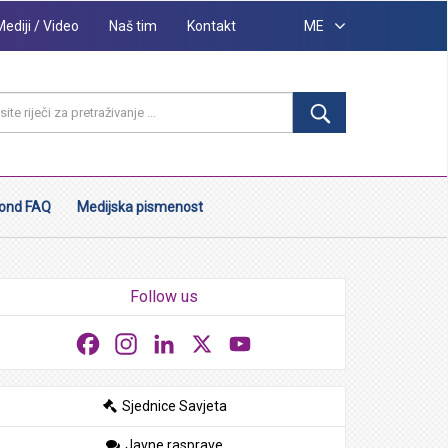
Mediji / Video
Naš tim
Kontakt
ME
ond FAQ
Medijska pismenost
Follow us
Facebook
Instagram
LinkedIn
X
YouTube
Sjednice Savjeta
Javne rasprave