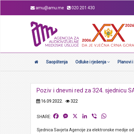
amu@amu.me
020 201 430
Saopštenja
Odluke i rješenja
Planovi i
Poziv i dnevni red za 324. sjednicu
16.09.2022.
322
Facebook
Messenger
X
LinkedIn
Viber
WhatsApp
Sjednica Savjeta Agencije za elektronske medije od