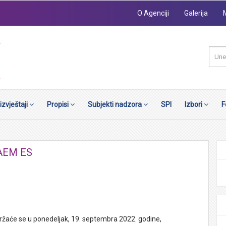
O Agenciji
Galerija
 izvještaji
Propisi
Subjekti nadzora
SPI
Izbori
F
 SAEM ES
ržaće se u ponedeljak, 19. septembra 2022. godine,