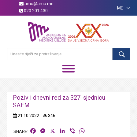
amu@amu.me
ME
020 201 430
Poziv i dnevni red za 327. sjednicu
SAEM
21.10.2022.
346
Facebook
Messenger
X
LinkedIn
Viber
WhatsApp