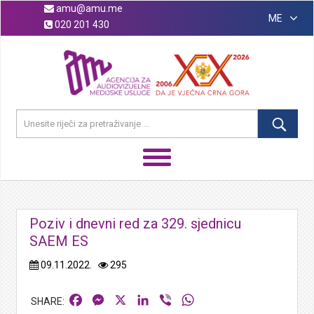
amu@amu.me
ME
020 201 430
Poziv i dnevni red za 329. sjednicu
SAEM ES
09.11.2022.
295
Facebook
Messenger
X
LinkedIn
Viber
WhatsApp