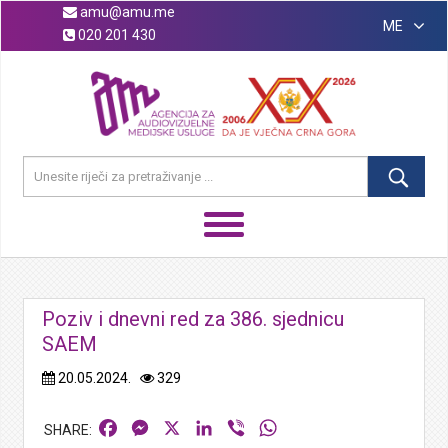
amu@amu.me
ME
020 201 430
Poziv i dnevni red za 386. sjednicu
SAEM
20.05.2024.
329
Facebook
Messenger
X
LinkedIn
Viber
WhatsApp