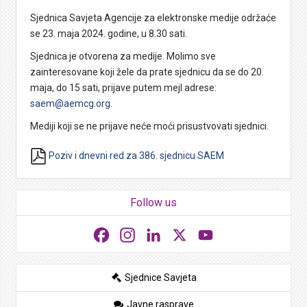
Sjednica Savjeta Agencije za elektronske medije održaće
se 23. maja 2024. godine, u 8.30 sati.
Sjednica je otvorena za medije. Molimo sve
zainteresovane koji žele da prate sjednicu da se do 20.
maja, do 15 sati, prijave putem mejl adrese:
saem@aemcg.org
.
Mediji koji se ne prijave neće moći prisustvovati sjednici.
Poziv i dnevni red za 386. sjednicu SAEM
Follow us
Facebook
Instagram
LinkedIn
X
YouTube
Sjednice Savjeta
Javne rasprave