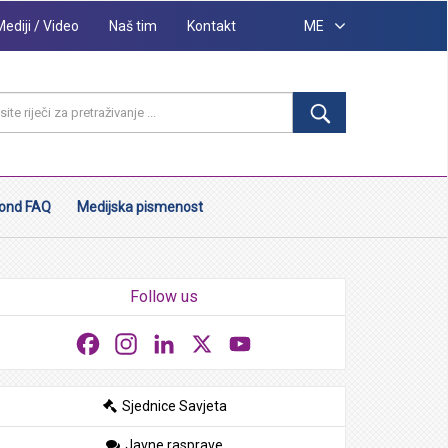
Mediji / Video
Naš tim
Kontakt
ME
ond FAQ
Medijska pismenost
Follow us
Facebook
Instagram
LinkedIn
X
YouTube
Sjednice Savjeta
Javne rasprave