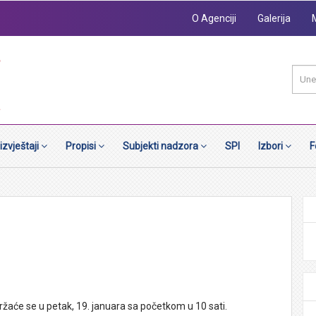
O Agenciji
Galerija
 izvještaji
Propisi
Subjekti nadzora
SPI
Izbori
F
žaće se u petak, 19. januara sa početkom u 10 sati.