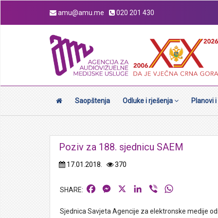
amu@amu.me
020 201 430
Saopštenja
Odluke i rješenja
Planovi i
Poziv za 188. sjednicu SAEM
17.01.2018.
370
Facebook
Messenger
X
LinkedIn
Viber
WhatsApp
Sjednica Savjeta Agencije za elektronske medije odr