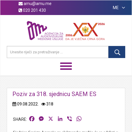
amu@amu.me
ME
020 201 430
Poziv za 318. sjednicu SAEM ES
09.08.2022.
318
Facebook
Messenger
X
LinkedIn
Viber
WhatsApp