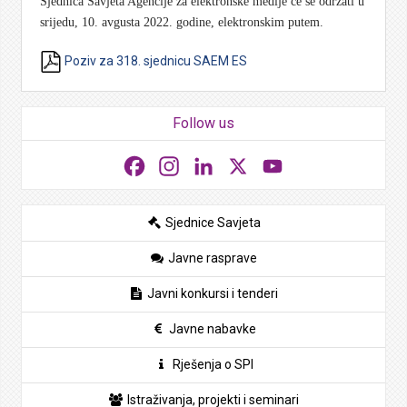
Sjednica Savjeta Agencije za elektronske medije će se održati u
srijedu, 10. avgusta 2022. godine, elektronskim putem.
Poziv za 318. sjednicu SAEM ES
Follow us
Facebook
Instagram
LinkedIn
X
YouTube
Sjednice Savjeta
Javne rasprave
Javni konkursi i tenderi
Javne nabavke
Rješenja o SPI
Istraživanja, projekti i seminari