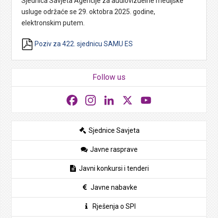
Sjednica Savjeta Agencije za audiovizuelne medijske
usluge održaće se 29. oktobra 2025. godine,
elektronskim putem.
Poziv za 422. sjednicu SAMU ES
Follow us
Facebook
Instagram
LinkedIn
X
YouTube
Sjednice Savjeta
Javne rasprave
Javni konkursi i tenderi
Javne nabavke
Rješenja o SPI