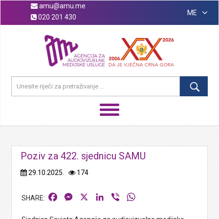
amu@amu.me
ME
020 201 430
Poziv za 422. sjednicu SAMU
29.10.2025.
174
Facebook
Messenger
X
LinkedIn
Viber
WhatsApp