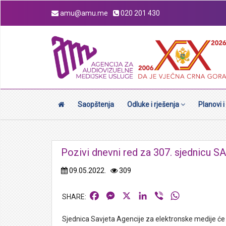
amu@amu.me
020 201 430
Saopštenja
Odluke i rješenja
Planovi i
Pozivi dnevni red za 307. sjednicu 
09.05.2022.
309
Facebook
Messenger
X
LinkedIn
Viber
WhatsApp
Sjednica Savjeta Agencije za elektronske medije će 