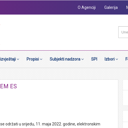
O Agenciji
Galerija
 izvještaji
Propisi
Subjekti nadzora
SPI
Izbori
F
SAEM ES
se održati u srijedu, 11. maja 2022. godine, elektronskim