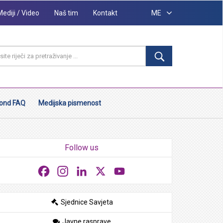
Mediji / Video
Naš tim
Kontakt
ME
ond FAQ
Medijska pismenost
Follow us
Facebook
Instagram
LinkedIn
X
YouTube
Sjednice Savjeta
Javne rasprave