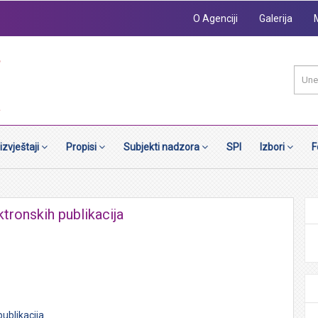
O Agenciji
Galerija
 izvještaji
Propisi
Subjekti nadzora
SPI
Izbori
F
tronskih publikacija
ublikacija