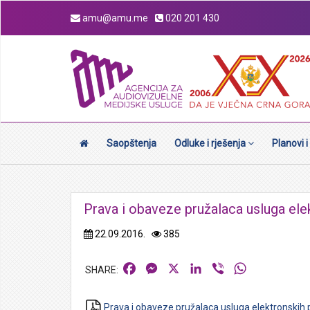
amu@amu.me
020 201 430
Saopštenja
Odluke i rješenja
Planovi i
Prava i obaveze pružalaca usluga elek
22.09.2016.
385
Facebook
Messenger
X
LinkedIn
Viber
WhatsApp
Prava i obaveze pružalaca usluga elektronskih p