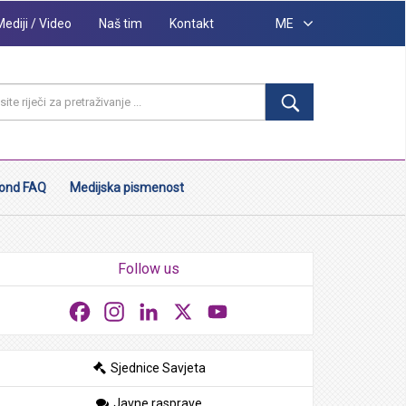
Mediji / Video
Naš tim
Kontakt
ME
ond FAQ
Medijska pismenost
Follow us
Facebook
Instagram
LinkedIn
X
YouTube
Sjednice Savjeta
Javne rasprave