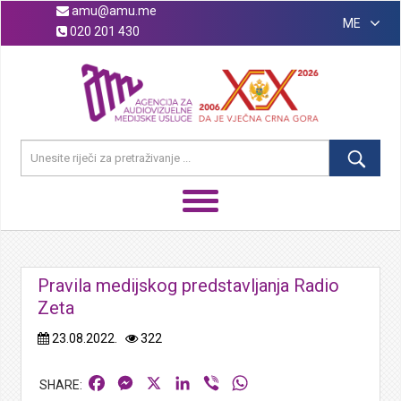
amu@amu.me
ME
020 201 430
Pravila medijskog predstavljanja Radio
Zeta
23.08.2022.
322
Facebook
Messenger
X
LinkedIn
Viber
WhatsApp