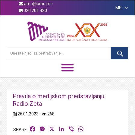
amu@amu.me
ME
020 201 430
Pravila o medijskom predstavljanju
Radio Zeta
26.01.2023.
268
Facebook
Messenger
X
LinkedIn
Viber
WhatsApp