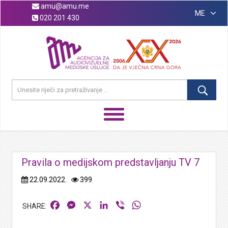
amu@amu.me
ME
020 201 430
Pravila o medijskom predstavljanju TV 7
22.09.2022.
399
Facebook
Messenger
X
LinkedIn
Viber
WhatsApp