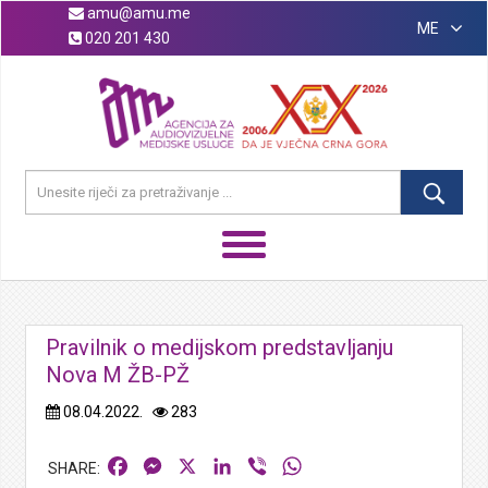
amu@amu.me
ME
020 201 430
Pravilnik o medijskom predstavljanju
Nova M ŽB-PŽ
08.04.2022.
283
Facebook
Messenger
X
LinkedIn
Viber
WhatsApp