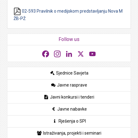
02-593 Pravilnik o medijskom predstavljanju Nova M
ŽB-PŽ
Follow us
Facebook
Instagram
LinkedIn
X
YouTube
Sjednice Savjeta
Javne rasprave
Javni konkursi i tenderi
Javne nabavke
Rješenja o SPI
Istraživanja, projekti i seminari