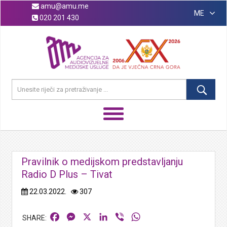
amu@amu.me
ME
020 201 430
Pravilnik o medijskom predstavljanju
Radio D Plus – Tivat
22.03.2022.
307
Facebook
Messenger
X
LinkedIn
Viber
WhatsApp