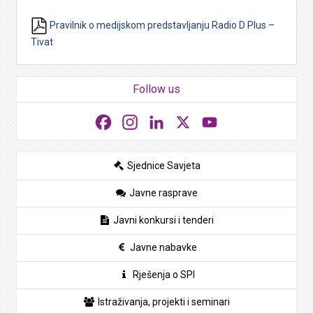
Pravilnik o medijskom predstavljanju Radio D Plus –
Tivat
Follow us
Facebook
Instagram
LinkedIn
X
YouTube
Sjednice Savjeta
Javne rasprave
Javni konkursi i tenderi
Javne nabavke
Rješenja o SPI
Istraživanja, projekti i seminari