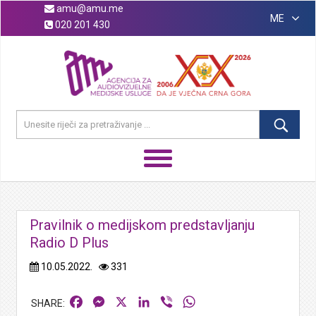
amu@amu.me
ME
020 201 430
Pravilnik o medijskom predstavljanju
Radio D Plus
10.05.2022.
331
Facebook
Messenger
X
LinkedIn
Viber
WhatsApp