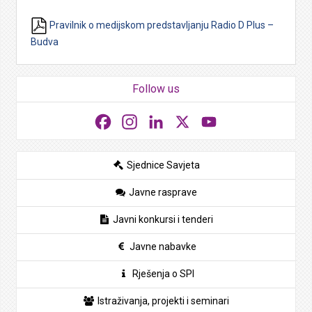
Pravilnik o medijskom predstavljanju Radio D Plus –
Budva
Follow us
Facebook
Instagram
LinkedIn
X
YouTube
Sjednice Savjeta
Javne rasprave
Javni konkursi i tenderi
Javne nabavke
Rješenja o SPI
Istraživanja, projekti i seminari