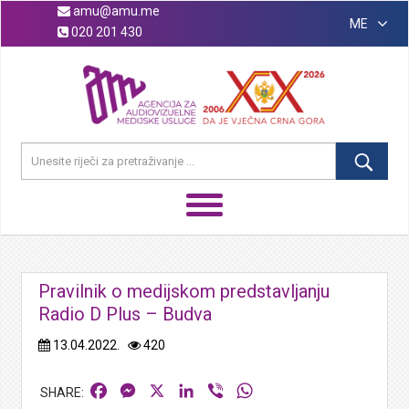
amu@amu.me
ME
020 201 430
Pravilnik o medijskom predstavljanju
Radio D Plus – Budva
13.04.2022.
420
Facebook
Messenger
X
LinkedIn
Viber
WhatsApp