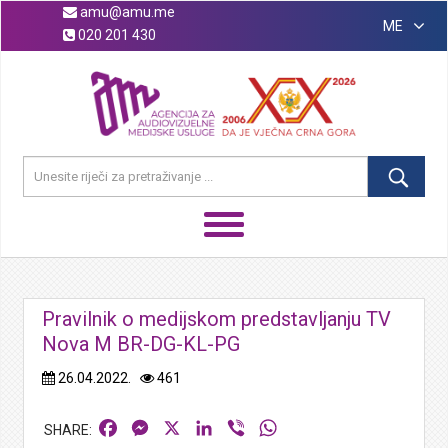
amu@amu.me
ME
020 201 430
Pravilnik o medijskom predstavljanju TV
Nova M BR-DG-KL-PG
26.04.2022.
461
Facebook
Messenger
X
LinkedIn
Viber
WhatsApp