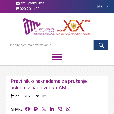
amu@amu.me
ME
020 201 430
Pravilnik o naknadama za pružanje
usluga iz nadležnosti AMU
27.05.2026.
102
Facebook
Messenger
X
LinkedIn
Viber
WhatsApp