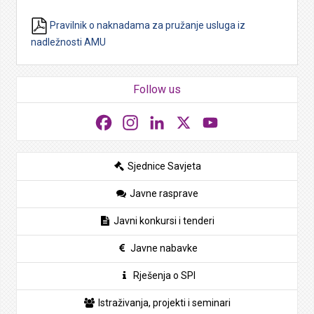
Pravilnik o naknadama za pružanje usluga iz
nadležnosti AMU
Follow us
Facebook
Instagram
LinkedIn
X
YouTube
Sjednice Savjeta
Javne rasprave
Javni konkursi i tenderi
Javne nabavke
Rješenja o SPI
Istraživanja, projekti i seminari