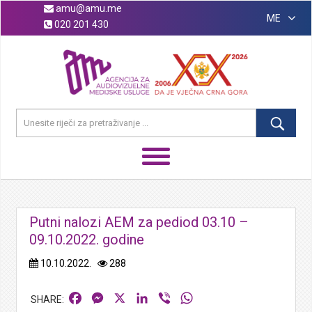
amu@amu.me
ME
020 201 430
Putni nalozi AEM za pediod 03.10 –
09.10.2022. godine
10.10.2022.
288
Facebook
Messenger
X
LinkedIn
Viber
WhatsApp