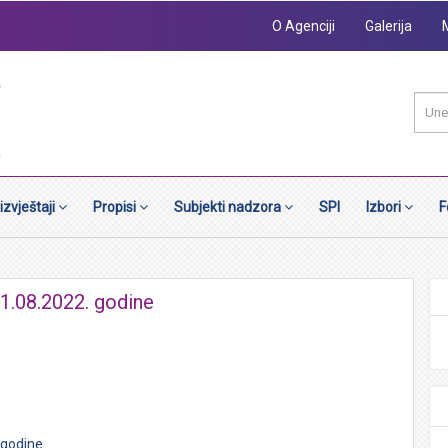
O Agenciji
Galerija
 izvještaji
Propisi
Subjekti nadzora
SPI
Izbori
F
1.08.2022. godine
 godine