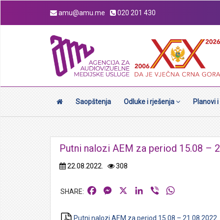
amu@amu.me
020 201 430
Saopštenja
Odluke i rješenja
Planovi i
Putni nalozi AEM za period 15.08 – 2
22.08.2022.
308
Facebook
Messenger
X
LinkedIn
Viber
WhatsApp
Putni nalozi AEM za period 15.08 – 21.08.2022.