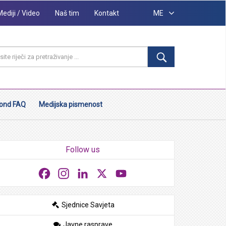
Mediji / Video
Naš tim
Kontakt
ME
ond FAQ
Medijska pismenost
Follow us
Facebook
Instagram
LinkedIn
X
YouTube
Sjednice Savjeta
Javne rasprave