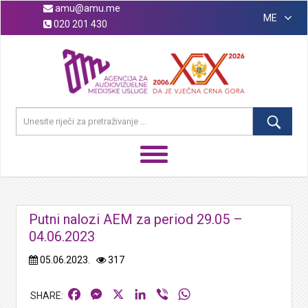
amu@amu.me
ME
020 201 430
Putni nalozi AEM za period 29.05 –
04.06.2023
05.06.2023.
317
Facebook
Messenger
X
LinkedIn
Viber
WhatsApp