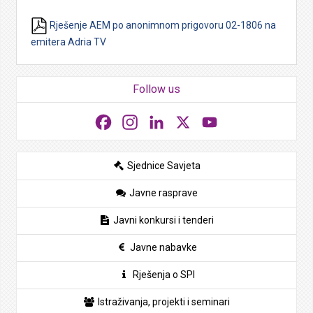
Rješenje AEM po anonimnom prigovoru 02-1806 na
emitera Adria TV
Follow us
Facebook
Instagram
LinkedIn
X
YouTube
Sjednice Savjeta
Javne rasprave
Javni konkursi i tenderi
Javne nabavke
Rješenja o SPI
Istraživanja, projekti i seminari