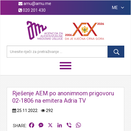
amu@amu.me
ME
020 201 430
Rješenje AEM po anonimnom prigovoru
02-1806 na emitera Adria TV
25.11.2022.
292
Facebook
Messenger
X
LinkedIn
Viber
WhatsApp