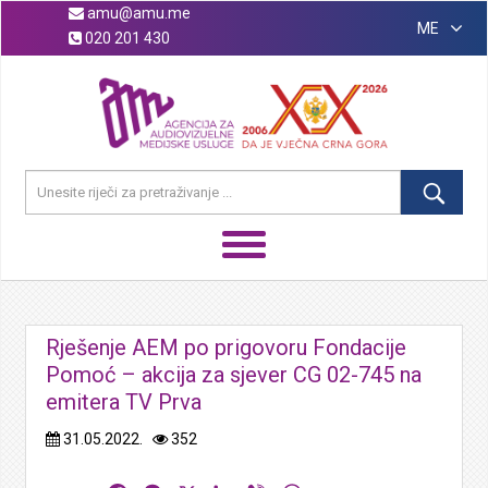
amu@amu.me
ME
020 201 430
Rješenje AEM po prigovoru Fondacije
Pomoć – akcija za sjever CG 02-745 na
emitera TV Prva
31.05.2022.
352