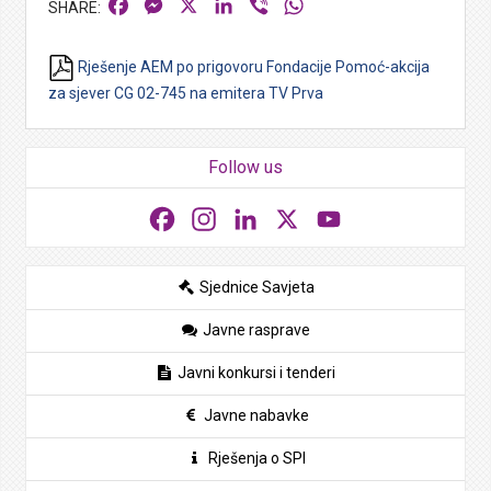
Facebook
Messenger
X
LinkedIn
Viber
WhatsApp
Rješenje AEM po prigovoru Fondacije Pomoć-akcija
za sjever CG 02-745 na emitera TV Prva
Follow us
Facebook
Instagram
LinkedIn
X
YouTube
Sjednice Savjeta
Javne rasprave
Javni konkursi i tenderi
Javne nabavke
Rješenja o SPI