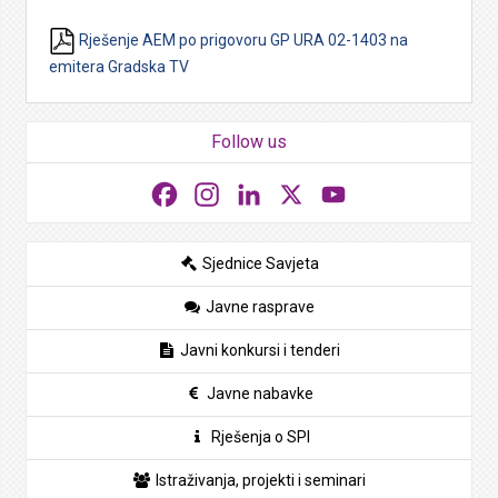
Rješenje AEM po prigovoru GP URA 02-1403 na
emitera Gradska TV
Follow us
Facebook
Instagram
LinkedIn
X
YouTube
Sjednice Savjeta
Javne rasprave
Javni konkursi i tenderi
Javne nabavke
Rješenja o SPI
Istraživanja, projekti i seminari