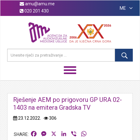
amu@amu.me
ME
020 201 430
Rješenje AEM po prigovoru GP URA 02-
1403 na emitera Gradska TV
23.12.2022.
306
Facebook
Messenger
X
LinkedIn
Viber
WhatsApp