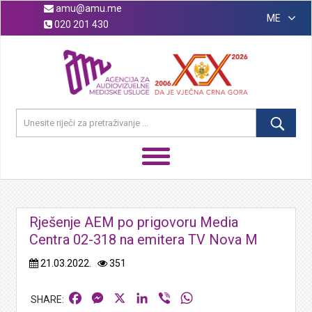
amu@amu.me
ME
020 201 430
Rješenje AEM po prigovoru Media
Centra 02-318 na emitera TV Nova M
21.03.2022.
351
Facebook
Messenger
X
LinkedIn
Viber
WhatsApp