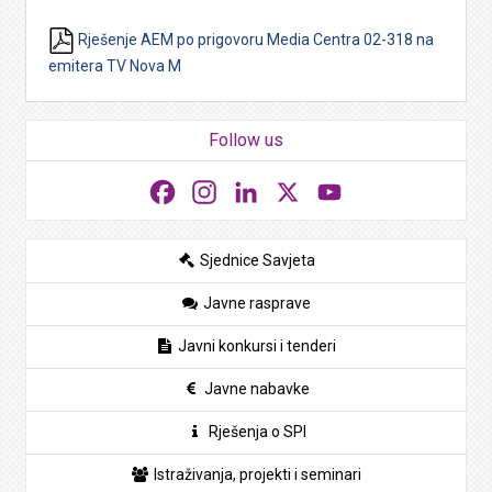
Rješenje AEM po prigovoru Media Centra 02-318 na
emitera TV Nova M
Follow us
Facebook
Instagram
LinkedIn
X
YouTube
Sjednice Savjeta
Javne rasprave
Javni konkursi i tenderi
Javne nabavke
Rješenja o SPI
Istraživanja, projekti i seminari