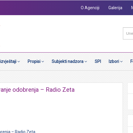
O Agenciji
Galerija
 izvještaji
Propisi
Subjekti nadzora
SPI
Izbori
F
avanje odobrenja – Radio Zeta
brenja – Radio Zeta