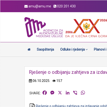
amu@amu.me
020 201 430
Saopštenja
Odluke i rješenja
Planovi i
Rješenje o odbijanju zahtjeva za izd
06.10.2025.
157
Facebook
Messenger
X
LinkedIn
Viber
WhatsApp
Rješenje o odbijanju zahtjeva za izdavanje odo