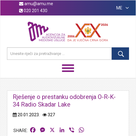
amu@amu.me
ME
020 201 430
Rješenje o prestanku odobrenja O-R-K-
34 Radio Skadar Lake
20.01.2023.
327
Facebook
Messenger
X
LinkedIn
Viber
WhatsApp