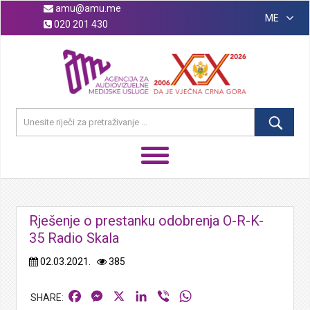
amu@amu.me
ME
020 201 430
Rješenje o prestanku odobrenja O-R-K-
35 Radio Skala
02.03.2021.
385
Facebook
Messenger
X
LinkedIn
Viber
WhatsApp