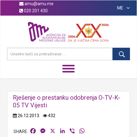
amu@amu.me
ME
020 201 430
Rješenje o prestanku odobrenja O-TV-K-
05 TV Vijesti
26.12.2013.
432
Facebook
Messenger
X
LinkedIn
Viber
WhatsApp