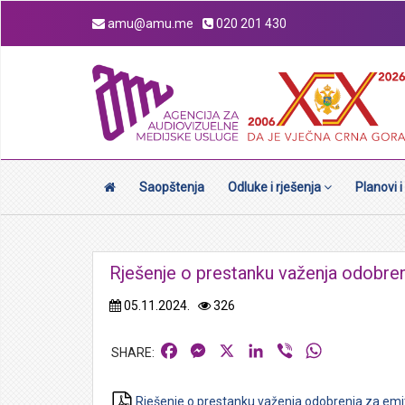
amu@amu.me
020 201 430
Saopštenja
Odluke i rješenja
Planovi i
Rješenje o prestanku važenja odobr
05.11.2024.
326
Facebook
Messenger
X
LinkedIn
Viber
WhatsApp
Rješenje o prestanku važenja odobrenja za em