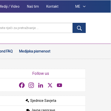
Mediji / Video
Naš tim
Kontakt
ME
ond FAQ
Medijska pismenost
Follow us
Facebook
Instagram
LinkedIn
X
YouTube
Sjednice Savjeta
Javne rasprave