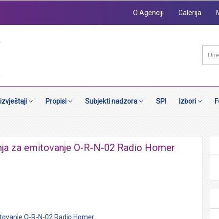
O Agenciji
Galerija
 izvještaji
Propisi
Subjekti nadzora
SPI
Izbori
F
enja za emitovanje O-R-N-02 Radio Homer
itovanje O-R-N-02 Radio Homer