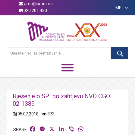
amu@amu.me
ME
020 201 430
Rješenje o SPI po zahtjevu NVO CGO
02-1389
05.07.2018.
373
Facebook
Messenger
X
LinkedIn
Viber
WhatsApp