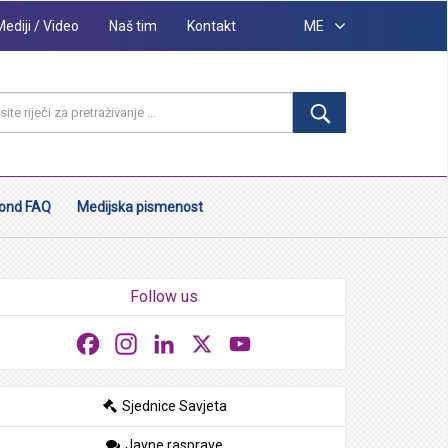
Mediji / Video
Naš tim
Kontakt
ME
ond FAQ
Medijska pismenost
Follow us
Facebook
Instagram
LinkedIn
X
YouTube
Sjednice Savjeta
Javne rasprave