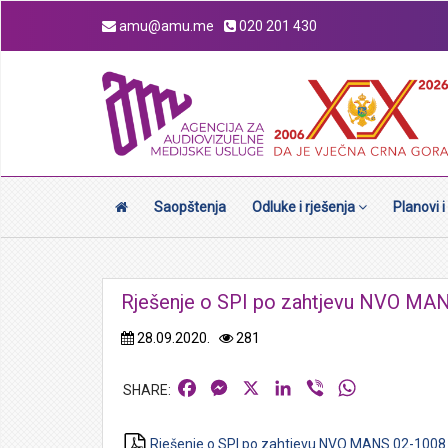
amu@amu.me
020 201 430
Saopštenja
Odluke i rješenja
Planovi i
Rješenje o SPI po zahtjevu NVO MA
28.09.2020.
281
Facebook
Messenger
X
LinkedIn
Viber
WhatsApp
Rješenje o SPI po zahtjevu NVO MANS 02-1008