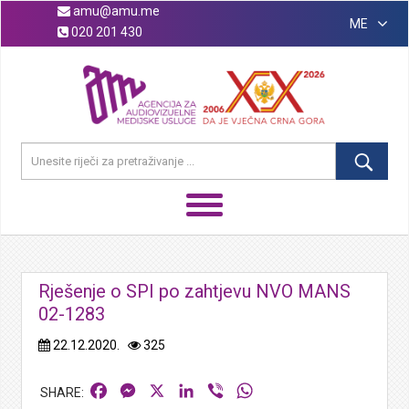
amu@amu.me
ME
020 201 430
Rješenje o SPI po zahtjevu NVO MANS
02-1283
22.12.2020.
325
Facebook
Messenger
X
LinkedIn
Viber
WhatsApp