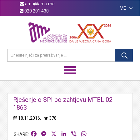
amu@amu.me
ME
020 201 430
Rješenje o SPI po zahtjevu MTEL 02-
1863
18.11.2016.
378
Facebook
Messenger
X
LinkedIn
Viber
WhatsApp