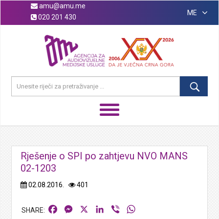
amu@amu.me
ME
020 201 430
Rješenje o SPI po zahtjevu NVO MANS
02-1203
02.08.2016.
401
Facebook
Messenger
X
LinkedIn
Viber
WhatsApp