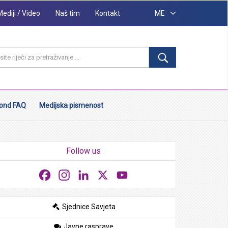
Mediji / Video
Naš tim
Kontakt
ME
ond FAQ
Medijska pismenost
Follow us
Facebook
Instagram
LinkedIn
X
YouTube
Sjednice Savjeta
Javne rasprave