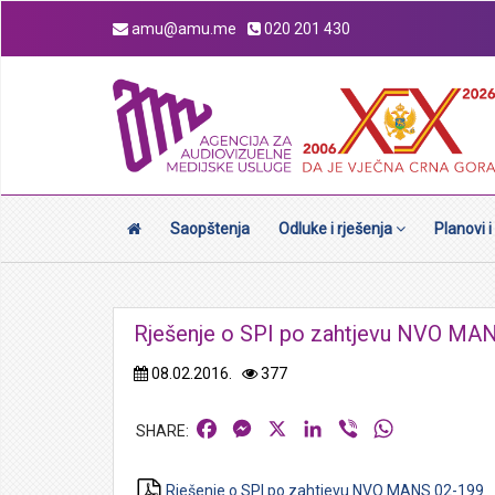
amu@amu.me
020 201 430
Saopštenja
Odluke i rješenja
Planovi i
Rješenje o SPI po zahtjevu NVO MA
08.02.2016.
377
Facebook
Messenger
X
LinkedIn
Viber
WhatsApp
Rješenje o SPI po zahtjevu NVO MANS 02-199