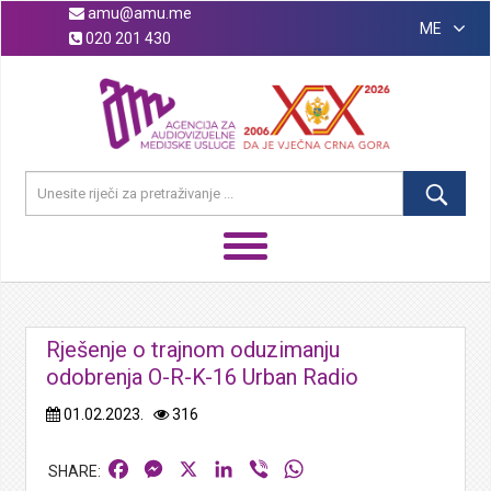
amu@amu.me
ME
020 201 430
Rješenje o trajnom oduzimanju
odobrenja O-R-K-16 Urban Radio
01.02.2023.
316
Facebook
Messenger
X
LinkedIn
Viber
WhatsApp