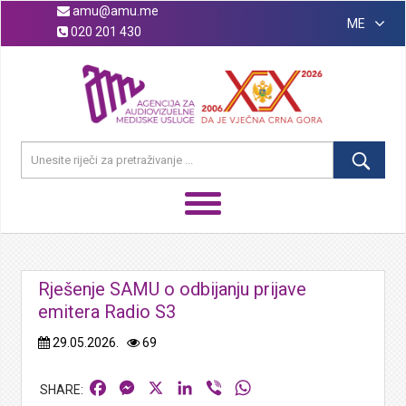
amu@amu.me
ME
020 201 430
Rješenje SAMU o odbijanju prijave
emitera Radio S3
29.05.2026.
69
Facebook
Messenger
X
LinkedIn
Viber
WhatsApp