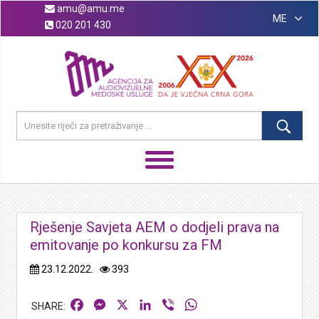
amu@amu.me
ME
020 201 430
Rješenje Savjeta AEM o dodjeli prava na
emitovanje po konkursu za FM
23.12.2022.
393
Facebook
Messenger
X
LinkedIn
Viber
WhatsApp