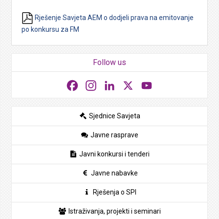
Rješenje Savjeta AEM o dodjeli prava na emitovanje
po konkursu za FM
Follow us
Facebook
Instagram
LinkedIn
X
YouTube
Sjednice Savjeta
Javne rasprave
Javni konkursi i tenderi
Javne nabavke
Rješenja o SPI
Istraživanja, projekti i seminari