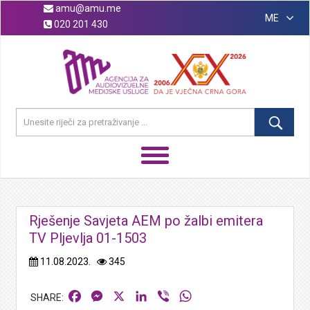
amu@amu.me
ME
020 201 430
Rješenje Savjeta AEM po žalbi emitera
TV Pljevlja 01-1503
11.08.2023.
345
Facebook
Messenger
X
LinkedIn
Viber
WhatsApp