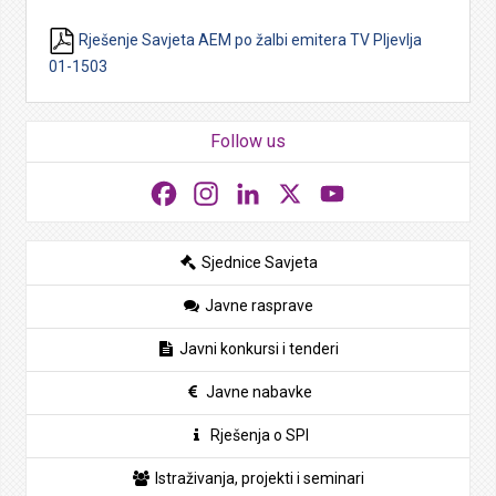
Rješenje Savjeta AEM po žalbi emitera TV Pljevlja
01-1503
Follow us
Facebook
Instagram
LinkedIn
X
YouTube
Sjednice Savjeta
Javne rasprave
Javni konkursi i tenderi
Javne nabavke
Rješenja o SPI
Istraživanja, projekti i seminari