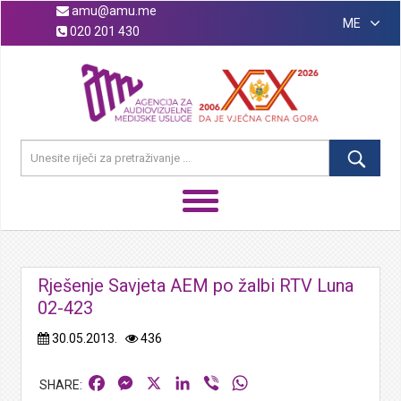
amu@amu.me
ME
020 201 430
Rješenje Savjeta AEM po žalbi RTV Luna
02-423
30.05.2013.
436
Facebook
Messenger
X
LinkedIn
Viber
WhatsApp