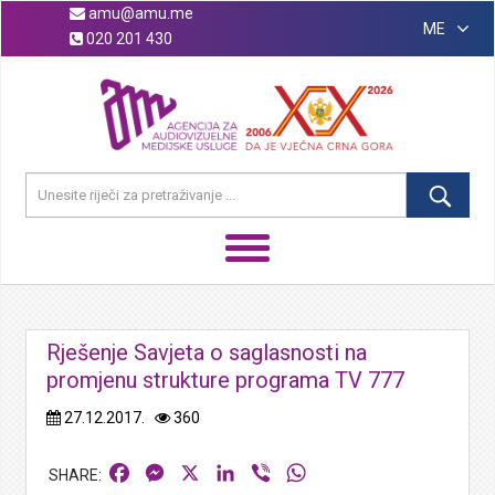
amu@amu.me
ME
020 201 430
Rješenje Savjeta o saglasnosti na
promjenu strukture programa TV 777
27.12.2017.
360
Facebook
Messenger
X
LinkedIn
Viber
WhatsApp