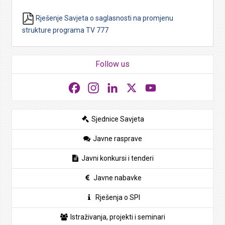
Rješenje Savjeta o saglasnosti na promjenu
strukture programa TV 777
Follow us
Facebook
Instagram
LinkedIn
X
YouTube
Sjednice Savjeta
Javne rasprave
Javni konkursi i tenderi
Javne nabavke
Rješenja o SPI
Istraživanja, projekti i seminari