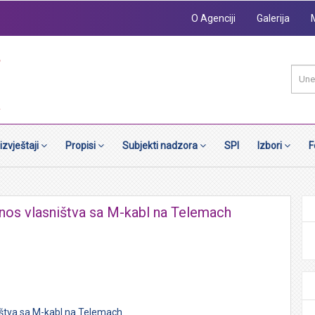
O Agenciji
Galerija
 izvještaji
Propisi
Subjekti nadzora
SPI
Izbori
F
enos vlasništva sa M-kabl na Telemach
ištva sa M-kabl na Telemach