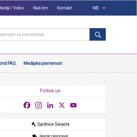
Mediji / Video
Naš tim
Kontakt
ME
ond FAQ
Medijska pismenost
Follow us
Facebook
Instagram
LinkedIn
X
YouTube
Sjednice Savjeta
Javne rasprave