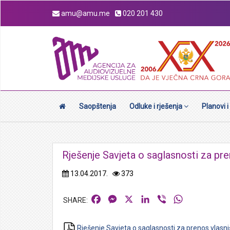
amu@amu.me
020 201 430
Saopštenja
Odluke i rješenja
Planovi i
Rješenje Savjeta o saglasnosti za pr
13.04.2017.
373
Facebook
Messenger
X
LinkedIn
Viber
WhatsApp
Rješenje Savjeta o saglasnosti za prenos vlasn