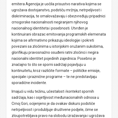
emitera Agencija je uočila prisustvo narativa kojima se
ugrožava dostojanstvo, podstiču mržnja, netrpeljivost i
diskriminacija, te omalovažavaju i obezvređuju pripadnici
crnogorske nacionalnosti negiranjem njihovog
nacionalnog identiteta i posebnosti. Utvrđen je
kontinuirani obrazac emitovanja programskih elemenata
kojima se afirmativno prikazuju ideologije i pokreti
povezani sa zločinima u istorijskim oružanim sukobima,
glorifikuju pravosnažno osuđeni ratni zločinci i negira
nacionalni identitet pojedinih zajednica. Posebno je
značajno to što se sporni sadržaji pojavljuju u
kontinuitetu, kroz različite formate – političke emisije,
specijale i praznične programe – te ne predstavljaju
sporadične incidente.
Imajući u vidu težinu, učestalost i kontekst spornih
sadržaja, kao i osjetljivost međunacionalnih odnosa u
Crnoj Gori, ocijenjeno je da ovakav diskurs podstiče
netrpeljivost i produbljuje društvene podjele, čime se
zloupotrebljava pravo na slobodu izražavanja i ugrožava