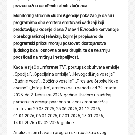
pravosnažno osuđenih ratnih zločinaca.
Monitoring stručnih službi Agencije pokazao je da su u
programima oba emitera emitovani sadržaji koji
predstavljaju kršenje člana 7 stav 1 Evropske konvencije
o prekograničnoj televiziji, kojim je propisano da
programski prilozi moraju poštovati dostojanstvo
ljudskog bića i osnovna prava drugih, te da ne smiju
podsticati na mržnju i netrpeljivost.
Kada je riječ o
„Informer TV“
, postupak obuhvata emisije
„Specijal“, „Specijalna emisija“, „Novogodišnje veselje“,
„Badnje veče“, „Božićno veselje“, „Proslava Srpske Nove
godine“ i „Info jutro“, emitovane u periodu od 29. marta
2025. do 2. februara 2026. godine. Uvidom u sadržaj
pomenutih emisija posebno su analizirani sadržaji
emitovani 29.03.2025, 25.06.2025, 31.12.2025,
01.01.2026, 06.01.2026, 07.01.2026, 13.01.2026,
14.01.2026. i 02.02.2026. godine.
Analizom emitovanih programskih sadržaja ovog