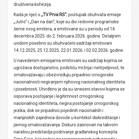
društvena kohezija.
Kada je riječ o
„TV Prva RS“
, postupak obuhvata emisije
„Jutro“ i „Dan na dan“, koje su dio redovne programske
šeme ovog emitera, a emitovane su u periodu od 14.
decembra 2025. do 2. februara 2026. godine. Detaljnim
uvidom posebno su obuhvaćeni sadržaji emitovani
14.12.2025, 25.12.2025, 22.01.2026. i 02.02.2026. godine.
U navedenim emisijama emitovani su sadržaji kojima se
ugrožava dostojanstvo, podstiču mržnja i netrpeljivost, te
omalovažavaju i obezvređuju pripadnici crnogorske
nacionalnosti negiranjem njihovog nacionalnog identiteta
i posebnosti. Utvrđeno je da su izneseni stavovi kojima se
osporava postojanje i legitimnost crnogorskog
nacionalnog identiteta, negira postojanje crnogorskog
jezika, dok se pripadnici pojedinih nacionalnih i
manjinskih zajednica dovode u kontekst diskreditacije i
javnog omalovažavanja. Diskurs zasnovan na takvom
narativu predstavlja podrivanje građanskog koncepta