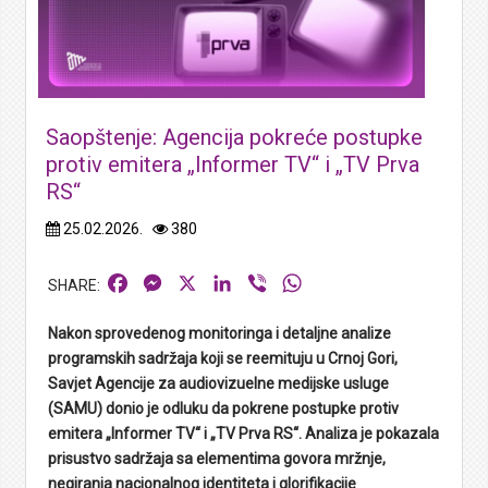
Saopštenje: Agencija pokreće postupke
protiv emitera „Informer TV“ i „TV Prva
RS“
25.02.2026.
380
Facebook
Messenger
X
LinkedIn
Viber
WhatsApp
Nakon sprovedenog monitoringa i detaljne analize
programskih sadržaja koji se reemituju u Crnoj Gori,
Savjet Agencije za audiovizuelne medijske usluge
(SAMU) donio je odluku da pokrene postupke protiv
emitera „Informer TV“ i „TV Prva RS“. Analiza je pokazala
prisustvo sadržaja sa elementima govora mržnje,
negiranja nacionalnog identiteta i glorifikacije