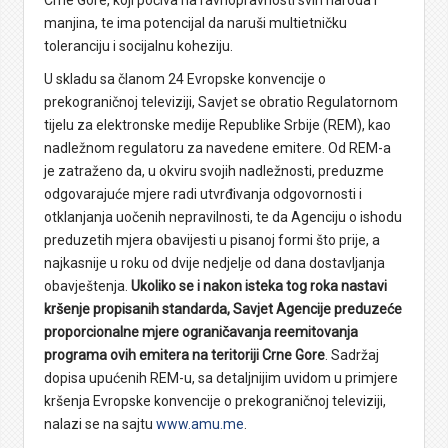
Crne Gore, koji počiva na ravnopravnosti svih naroda i
manjina, te ima potencijal da naruši multietničku
toleranciju i socijalnu koheziju.
U skladu sa članom 24 Evropske konvencije o
prekograničnoj televiziji, Savjet se obratio Regulatornom
tijelu za elektronske medije Republike Srbije (REM), kao
nadležnom regulatoru za navedene emitere. Od REM-a
je zatraženo da, u okviru svojih nadležnosti, preduzme
odgovarajuće mjere radi utvrđivanja odgovornosti i
otklanjanja uočenih nepravilnosti, te da Agenciju o ishodu
preduzetih mjera obavijesti u pisanoj formi što prije, a
najkasnije u roku od dvije nedjelje od dana dostavljanja
obavještenja.
Ukoliko se i nakon isteka tog roka nastavi
kršenje propisanih standarda, Savjet Agencije preduzeće
proporcionalne mjere ograničavanja reemitovanja
programa ovih emitera na teritoriji Crne Gore
. Sadržaj
dopisa upućenih REM-u, sa detaljnijim uvidom u primjere
kršenja Evropske konvencije o prekograničnoj televiziji,
nalazi se na sajtu
www.amu.me
.