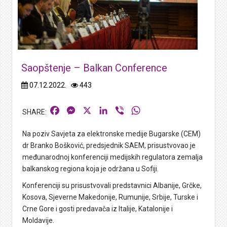
Saopštenje – Balkan Conference
07.12.2022.
443
Facebook
Messenger
X
LinkedIn
Viber
WhatsApp
Na poziv Savjeta za elektronske medije Bugarske (CEM)
dr Branko Bošković, predsjednik SAEM, prisustvovao je
međunarodnoj konferenciji medijskih regulatora zemalja
balkanskog regiona koja je održana u Sofiji.
Konferenciji su prisustvovali predstavnici Albanije, Grčke,
Kosova, Sjeverne Makedonije, Rumunije, Srbije, Turske i
Crne Gore i gosti predavača iz Italije, Katalonije i
Moldavije.