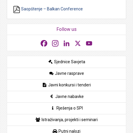
Saopštenje – Balkan Conference
Follow us
Facebook
Instagram
LinkedIn
X
YouTube
Sjednice Savjeta
Javne rasprave
Javni konkursi i tenderi
Javne nabavke
Rješenja o SPI
Istraživanja, projekti i seminari
Putni nalozi