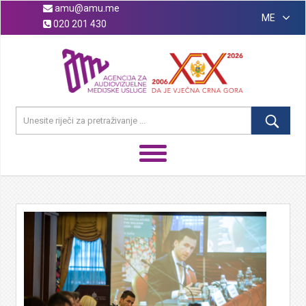
amu@amu.me
ME
020 201 430