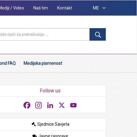
Mediji / Video
Naš tim
Kontakt
ME
ond FAQ
Medijska pismenost
Follow us
Facebook
Instagram
LinkedIn
X
YouTube
Sjednice Savjeta
Javne rasprave