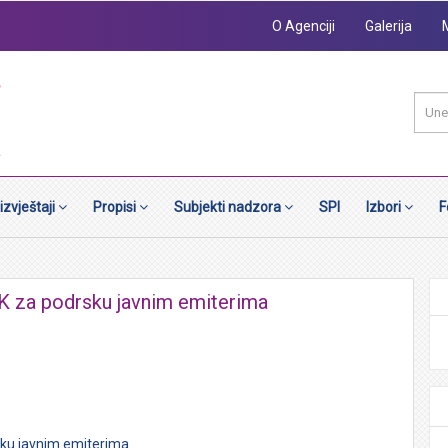
O Agenciji
Galerija
 izvještaji
Propisi
Subjekti nadzora
SPI
Izbori
F
K za podrsku javnim emiterima
sku javnim emiterima