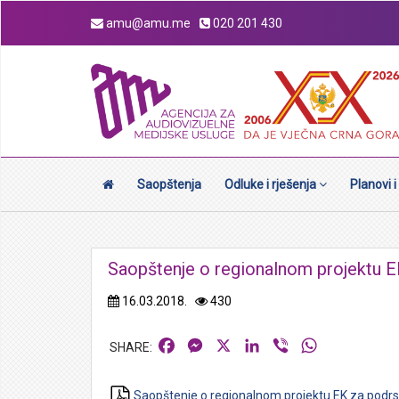
amu@amu.me
020 201 430
Saopštenja
Odluke i rješenja
Planovi i
Saopštenje o regionalnom projektu E
16.03.2018.
430
Facebook
Messenger
X
LinkedIn
Viber
WhatsApp
Saopštenje o regionalnom projektu EK za podr